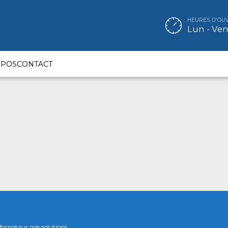
HEURES D'OU
Lun - Ven 
OPOS
CONTACT
formé sur nos solutions